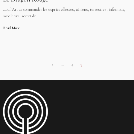
…ou l’Art de commander les esprits célestes, aériens, terrestres, infernaux,
avec le vrai secret de…
Read More
1
…
4
5